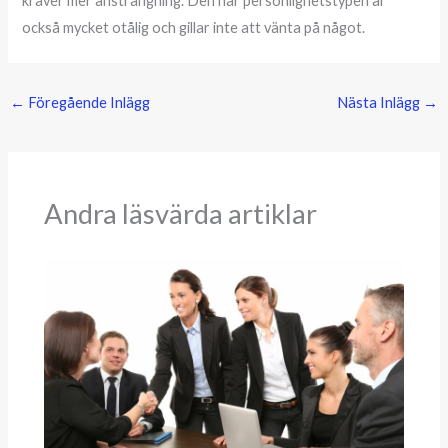
kräver mer ansträngning. Den här personlighetstypen är
också mycket otålig och gillar inte att vänta på något.
←
Föregående Inlägg
Nästa Inlägg
→
Andra läsvärda artiklar